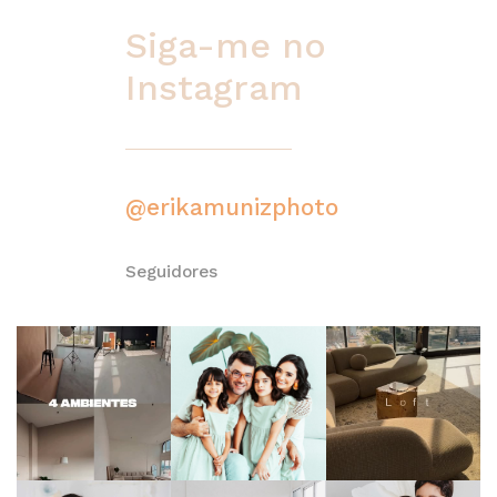
Siga-me no
Instagram
@erikamunizphoto
Seguidores