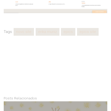
Tags:
novo site
erika muniz
epics
epics site
Posts Relacionados