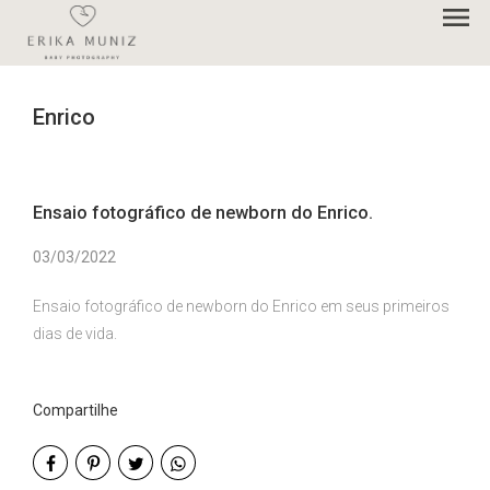
menu
Enrico
Ensaio fotográfico de newborn do Enrico.
03/03/2022
Ensaio fotográfico de newborn do Enrico em seus primeiros
dias de vida.
Compartilhe