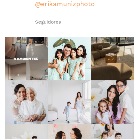
@erikamunizphoto
Seguidores