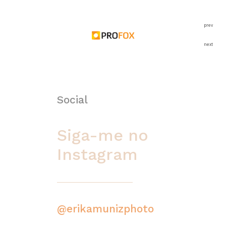
prev
next
Social
Siga-me no
Instagram
@erikamunizphoto