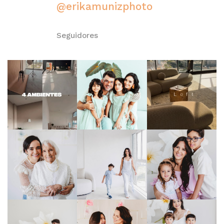
@erikamunizphoto
Seguidores