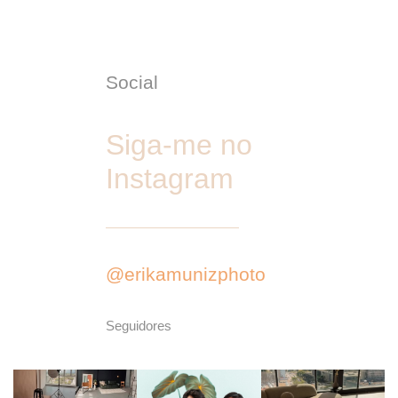
Social
Siga-me no
Instagram
@erikamunizphoto
Seguidores