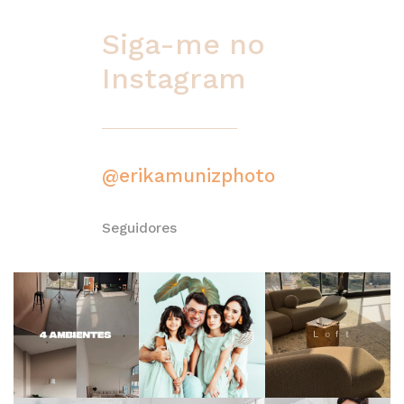
Siga-me no
Instagram
@erikamunizphoto
Seguidores